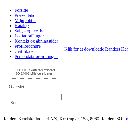
Forside
Præsentation
Miljøpolitik
Katalog
Salgs- og lev. bet.
Ledige stillinger
Kontakt og åbningstider
Profilbrochure
Klik for at downloade Randers Kem
Certifikater
Persondataforordningen
ISO 9001 Kvalitetscertificeret
ISO 14001 Miljø certificeret
Oversigt
Randers Kemiske Industri A/S, Kristrupvej 158, 8960 Randers SØ,
p